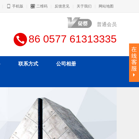
|
手机版
|
二维码
|
反馈意见
|
关于我们
|
网站地图
普通会员
86 0577 61313335
聘
联系方式
公司相册